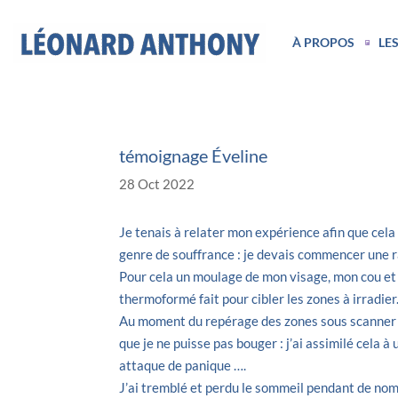
À PROPOS
LES
témoignage Éveline
28 Oct 2022
Je tenais à relater mon expérience afin que cel
genre de souffrance : je devais commencer une r
Pour cela un moulage de mon visage, mon cou et l
thermoformé fait pour cibler les zones à irradier
Au moment du repérage des zones sous scanner le
que je ne puisse pas bouger : j’ai assimilé cela à
attaque de panique ….
J’ai tremblé et perdu le sommeil pendant de nombr