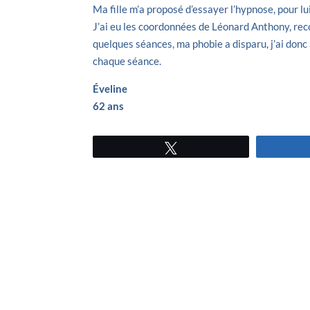
Ma fille m’a proposé d’essayer l’hypnose, pour lui 
J’ai eu les coordonnées de Léonard Anthony, 
quelques séances, ma phobie a disparu, j’ai don
chaque séance.
Éveline
62 ans
Tweetez