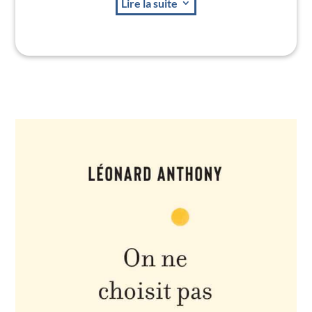
Lire la suite
3
Marie Claire Respirations
« Pour en savoir plus sur la fatigue en général, lisez cet
excellent ouvrage :
Goodbye fatigue ! L’art de ne plus subir
sa fatigue et celle des autres
.»
Europe 1
« Léonard Anthony, praticien en hypnose et spécialiste
de la fatigue, a mis au point des techniques simples et
efficaces pour lutter contre la fatigue du quotidien. »
Femme Actuelle
« Si vous voulez comprendre votre fatigue, il y a ce livre
signé Léonard Anthony,
Goodbye fatigue ! L’art de ne plus
subir sa fatigue et celle des autres.
»
C News
« Après quarante minutes en compagnie de Léonard
Anthony, auteur à succès de
Goodbye Fatigue !
…Nous