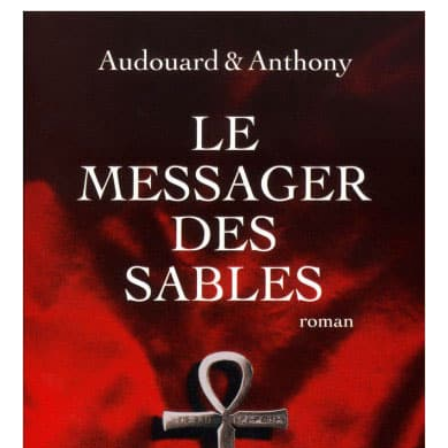
Catherine Solano
Médecin sexologue
« Ce livre permet de retrouver la dimension si
profondément méditative de la sexualité, dimension qui
tend à être oubliée aujourd’hui au profit de la
performance, c’est-à-dire à l’ordre de la gestion
économique qui s’insinue partout, y compris dans notre
intimité. En nous aidant ainsi à retrouver la joie d’être, ce
livre me semble bien salutaire. «
Fabrice Midal
Fondateur de l’École occidentale de Méditation
« La pornographie abolit la réalité de l’autre et nous
enferme dans la brutalité de nos désirs. Ce livre nous
propose plutôt de vivre nos ébats avec lenteur et
tendresse. Ainsi, le cœur aimant se met à battre et
l’autre se remet à exister. Ainsi, la sexualité nous mène
au mystère de l’union, la pulsion la plus profonde des