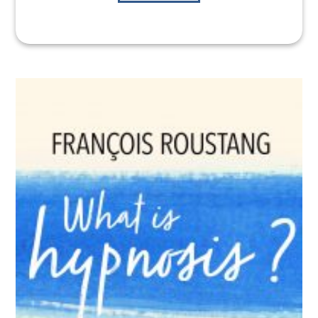
« Apprendre à reconnaître les symptômes d’une grosse
fatigue ou d’un burn-out peut être utile pour en
prévenir les conséquences les plus graves. C’est
d’ailleurs ce que les auteurs accordent à la fatigue. »
France Culture
« Léonard Anthony et Adrian Chaboche nous proposent
d’apprendre à écouter notre fatigue plutôt que de la
combattre… les auteurs décortiquent la place de notre
désir et de nos habitudes. »
Le Parisien
« Les auteurs interrogent nos modes de vie épuisants et
nous livrent des pistes pour réaménager en profondeur
le quotidien. De quoi explorer l’origine de notre fatigue
et s’en libérer pour de bon. »
Grazia
« Un ouvrage à découvrir, à déguster. »