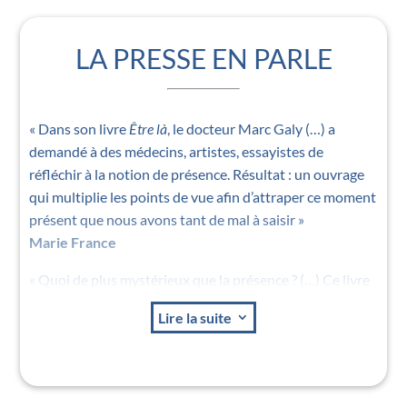
LA PRESSE EN PARLE
« Dans son livre
Être là
, le docteur Marc Galy (…) a
demandé à des médecins, artistes, essayistes de
réfléchir à la notion de présence. Résultat : un ouvrage
qui multiplie les points de vue afin d’attraper ce moment
présent que nous avons tant de mal à saisir »
Marie France
« Quoi de plus mystérieux que la présence ? (…) Ce livre
semble nous dire
Reviens là, parmi nous
, car ce n’est que
Lire la suite
3
par la présence à l’autre que la relation peut débuter. »
Psychologies Magazine