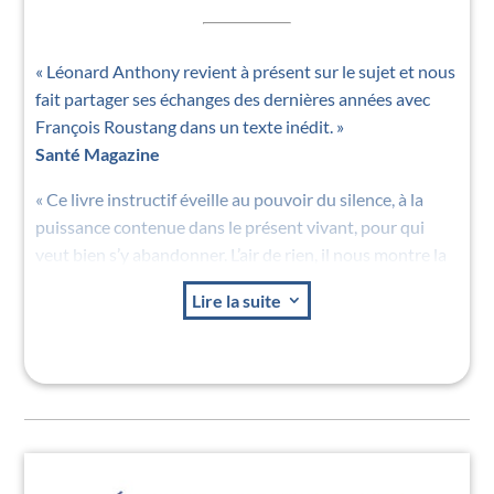
« Léonard Anthony revient à présent sur le sujet et nous
fait partager ses échanges des dernières années avec
François Roustang dans un texte inédit. »
Santé Magazine
« Ce livre instructif éveille au pouvoir du silence, à la
puissance contenue dans le présent vivant, pour qui
veut bien s’y abandonner. L’air de rien, il nous montre la
voie pour retrouver la vie en soi, l’audace d’exister. »
Lire la suite
3
Elle ZEN
« Un prolongement. Ce petit livre transmet d’emblée le
sentiment d’un prolongement… François Roustang
n’aimait ni le bavardage ni le verbiage, et ces entretiens
donnent à entendre, après le décès de
l’hypnothérapeute le plus étonnant de sa génération, le
son de la présence à l’instant : salvatrice disparition de