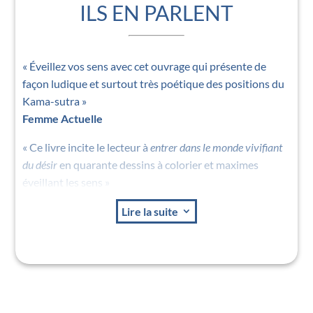
ILS EN PARLENT
« Éveillez vos sens avec cet ouvrage qui présente de
façon ludique et surtout très poétique des positions du
Kama-sutra »
Femme Actuelle
« Ce livre incite le lecteur à
entrer dans le monde vivifiant
du désir
en quarante dessins à colorier et maximes
éveillant les sens »
Livres Hebdo
Lire la suite
3
« Ce n’est pas un livre, c’est une œuvre d’art. Il ouvre
l’âme de la sexualité à sa dimension oubliée et
essentielle, la poésie. Le rapprochement des corps est
un plaisir sacré et cet ouvrage vous incitera à l’intégrer
dans votre relation ! «