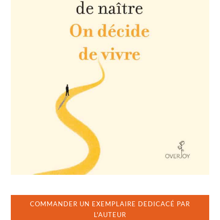
nous sentons déjà moins fatigués ! »
France Bleu
« L’auteur connaît intimement le sujet (…) il est le
spécialiste de la fatigue ! Il raconte son parcours et ne se
présente pas comme un
surhomme
, ce qui nous donne
envie de l’écouter. »
Télé Magazine (hors-série Santé)
COMMANDER UN EXEMPLAIRE DEDICACÉ PAR
L'AUTEUR