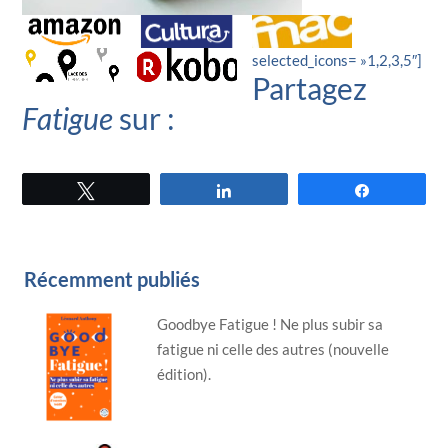
selected_icons= »1,2,3,5″]
Partagez
Fatigue
sur :
Tweetez
Partagez
Partagez
Récemment publiés
Goodbye Fatigue ! Ne plus subir sa
fatigue ni celle des autres (nouvelle
édition).