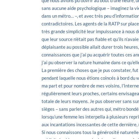
que nous avions pu ouvrir au bout d’une heure, u
sans aucune aide psychologique – imaginez la vie
dans un métro… –, et avec très peu d’informations
contradictoires. Les agents de la
RATP
sur place
très grande simplicité leur impuissance à nous 
que leur source n’était pas fiable et qu’ils n’ava
déplaisante au possible allait durer trois heures,
connaissances que j’ai pu acquérir toutes ces an
j’ai pu observer la nature humaine dans ce qu’ell
La première des choses que je pus constater, fu
pendant laquelle nous étions coincés à bord du w
ma part et pour nombre de mes voisins, l’Interne
régulièrement leurs proches, certains envisagea
totale de leurs moyens. Je pus observer sans sur
sièges – sans parler des autres qui, métro bondé
lorsqu’une femme les interpella à plusieurs rep
aux incantations incessantes de cette dernière, m
Si nous connaissons tous la générosité naturelle