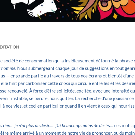
DITATION
une société de consommation qui a insidieusement détourné la phrase 
e l’homme.
Nous submergeant chaque jour de suggestions en tout genr
lus — en grande partie au travers de tous nos écrans et bientôt d’une
elle finit par carboniser cette
chose
qui circule entre les êtres désir
se renouvelé. À force d’être sollicitée, excitée, avec une intensité qu
evenir instable, se perdre, nous quitter. La recherche d’une jouissance
 à nos vies, et ceci en particulier quand il en vient à ceux qui nourris
lus rien… je n’ai plus de désirs… j’ai beaucoup moins de désirs…
ces mots 
t-être même arrivé à un moment de notre vie de prononcer, ou du moin