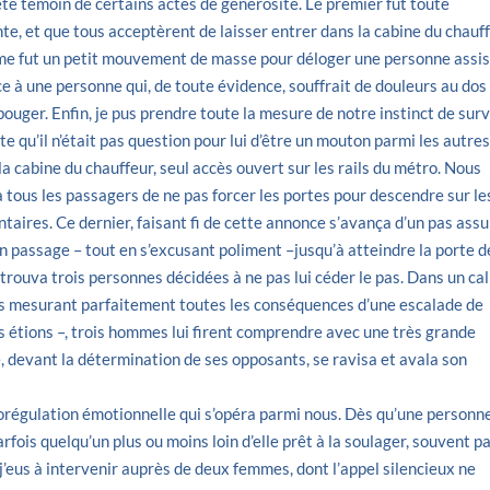
 été témoin de certains actes de générosité. Le premier fut toute
te, et que tous acceptèrent de laisser entrer dans la cabine du chauf
xième fut un petit mouvement de masse pour déloger une personne assi
ace à une personne qui, de toute évidence, souffrait de douleurs au dos
bouger. Enfin, je pus prendre toute la mesure de notre instinct de surv
qu’il n’était pas question pour lui d’être un mouton parmi les autres
la cabine du chauffeur, seul accès ouvert sur les rails du métro. Nous
ous les passagers de ne pas forcer les portes pour descendre sur le
taires. Ce dernier, faisant fi de cette annonce s’avança d’un pas assu
on passage – tout en s’excusant poliment –jusqu’à atteindre la porte d
l trouva trois personnes décidées à ne pas lui céder le pas. Dans un c
res mesurant parfaitement toutes les conséquences d’une escalade de
s étions –, trois hommes lui firent comprendre avec une très grande
, devant la détermination de ses opposants, se ravisa et avala son
torégulation émotionnelle qui s’opéra parmi nous. Dès qu’une personn
arfois quelqu’un plus ou moins loin d’elle prêt à la soulager, souvent pa
, j’eus à intervenir auprès de deux femmes, dont l’appel silencieux ne