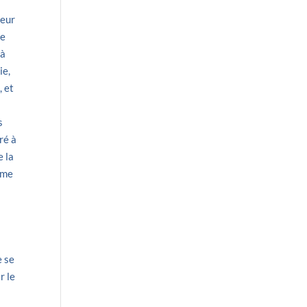
feur
se
 à
ie,
, et
s
ré à
e la
alme
e se
r le