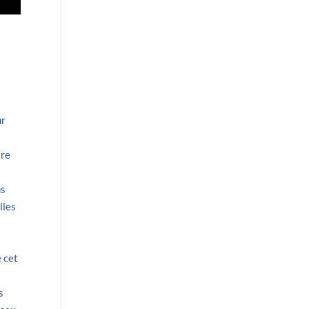
ur
tre
s
ns
lles
e cet
s