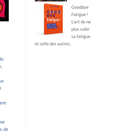
Goodbye
Fatigue !
L’art de ne
plus subir
sa fatigue
et celle des autres.
du
e,
eux
i
sent
que
s, de