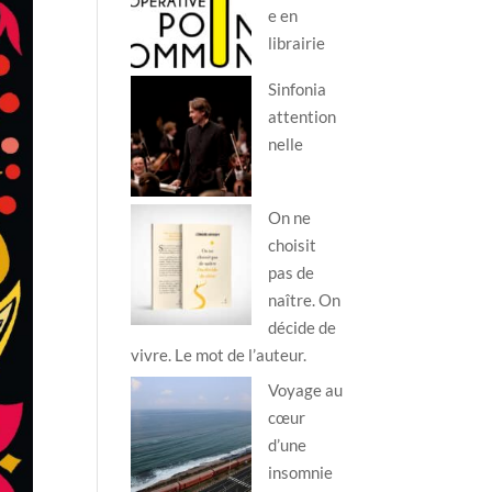
e en
librairie
Sinfonia
attention
nelle
On ne
choisit
pas de
naître. On
décide de
vivre. Le mot de l’auteur.
Voyage au
cœur
d’une
insomnie