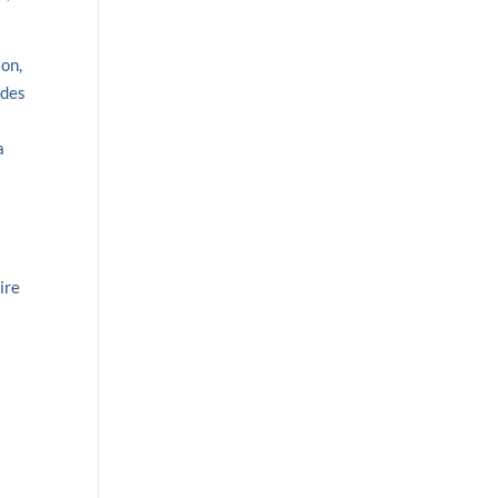
ion,
 des
a
ire
l