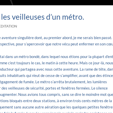
 les veilleuses d’un métro.
DITATION
ne aventure singulière dont, au premier abord, je me serais bien passé.
erspective, pour s’apercevoir que notre vécu peut enfermer en son cœ
ai dans un métro bondé, dans lequel nous étions pour la plupart d’en
mme c’est toujours le cas, le matin à cette heure. Mais ce jour-là, nou
nducteur qui partagea avec nous cette aventure. La rame de tête, da
uits inhabituels qui n’eut de cesse de s’amplifier, avant que des étince
dégagement de fumée. Le métro s’arrêta brutalement, les lumières
ur des veilleuses de sécurité, portes et fenêtres fermées. Le silence
 augmenter. Nous avions tous compris, sans se dire le moindre mot qu
étions bloqués entre deux stations, à environ trois cents mètres de la
quement sans aucune autre aération que les quelques petites fenêtre