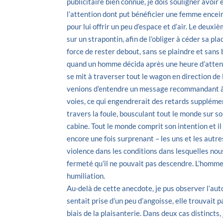
publicitaire bien connue, je dois souligner avoir
l’attention dont put bénéficier une femme encein
pour lui offrir un peu d’espace et d’air. Le deu
sur un strapontin, afin de l’obliger à céder sa pl
force de rester debout, sans se plaindre et sans 
quand un homme décida après une heure d’attente 
se mit à traverser tout le wagon en direction de 
venions d’entendre un message recommandant à t
voies, ce qui engendrerait des retards supplémen
travers la foule, bousculant tout le monde sur s
cabine. Tout le monde comprit son intention et i
encore une fois surprenant – les uns et les aut
violence dans les conditions dans lesquelles nou
fermeté qu’il ne pouvait pas descendre. L’homme
humiliation.
Au-delà de cette anecdote, je pus observer l’au
sentait prise d’un peu d’angoisse, elle trouvait p
biais de la plaisanterie. Dans deux cas distincts