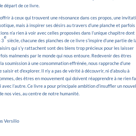
de départ de ce livre.
 offrir à ceux qui trouvent une résonance dans ces propos, une invitat
ique, mais à inspirer ses désirs au travers d’une planche et parfois
ions n’a rien à voir avec celles proposées dans l’unique chapitre dont
e
u 3
siècle, chacune des planches de ce livre s’inspire d’une partie de l
plaisirs qui s’y rattachent sont des biens trop précieux pour les laisser
arfois malmenés par le monde qui nous entoure. Redevenir des êtres
r la soumission à une consommation effrénée, nous rapproche d’une
saisir et d’explorer. Il n’y a pas de vérité à découvrir, ni d’absolu à
sommes, des êtres en mouvement qui doivent réapprendre à ne rien fa
si avec l’autre. Ce livre a pour principale ambition d’insuffler un nouve
de nos vies, au centre de notre humanité.
s Versilio