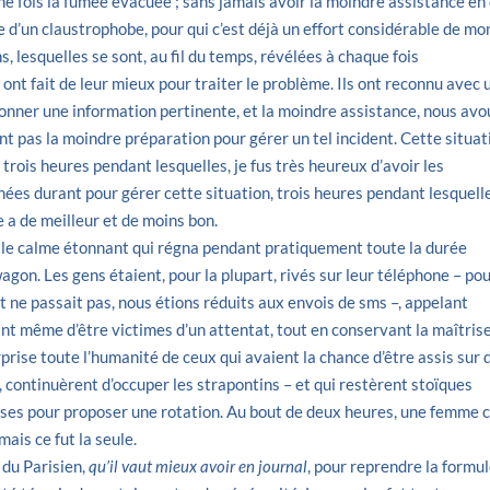
ne fois la fumée évacuée ; sans jamais avoir la moindre assistance en
 d’un claustrophobe, pour qui c’est déjà un effort considérable de mo
, lesquelles se sont, au fil du temps, révélées à chaque fois
 ont fait de leur mieux pour traiter le problème. Ils ont reconnu avec 
donner une information pertinente, et la moindre assistance, nous av
ient pas la moindre préparation pour gérer un tel incident. Cette situat
 trois heures pendant lesquelles, je fus très heureux d’avoir les
nées durant pour gérer cette situation, trois heures pendant lesquell
e a de meilleur et de moins bon.
t le calme étonnant qui régna pendant pratiquement toute la durée
agon. Les gens étaient, pour la plupart, rivés sur leur téléphone – po
t ne passait pas, nous étions réduits aux envois de sms –, appelant
nt même d’être victimes d’un attentat, tout en conservant la maîtris
prise toute l’humanité de ceux qui avaient la chance d’être assis sur 
, continuèrent d’occuper les strapontins – et qui restèrent stoïques
rises pour proposer une rotation. Au bout de deux heures, une femme 
ais ce fut la seule.
 du Parisien,
qu’il vaut mieux avoir en journal
, pour reprendre la formu