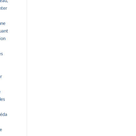
 eau,
nter
une
ouant
ion
es
ur
e
des
céda
le