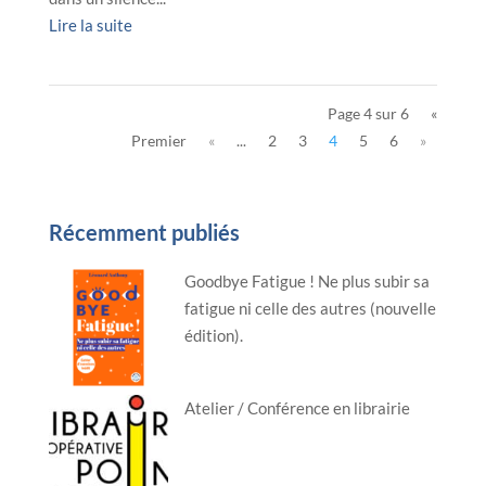
Lire la suite
Page 4 sur 6
«
Premier
«
...
2
3
4
5
6
»
Récemment publiés
Goodbye Fatigue ! Ne plus subir sa
fatigue ni celle des autres (nouvelle
édition).
Atelier / Conférence en librairie