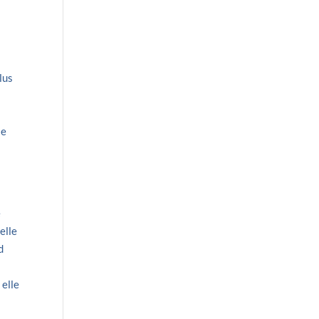
lus
le
e
elle
d
 elle