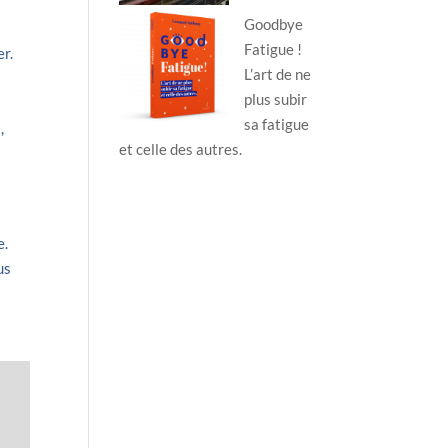
Goodbye
Fatigue !
er.
L’art de ne
plus subir
sa fatigue
,
et celle des autres.
e.
us