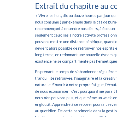
Extrait du chapitre au c
» Vivre les huit, dix ou douze heures par jour qu
nous consume ( par exemple dans le cas de burn-
recommençant à entendre nos désirs, à écouter n
seulement ceux liés à notre activité professionne
pouvons mettre une distance bénéfique, quand ce
devient alors possible de retrouver nos esprits e
long terme, en redonnant une nouvelle dynamique
existence ne se compartimente pas hermétique
En prenant le temps de s’abandonner régulièrem
tranquillité retrouvée, l’imaginaire et la créativ
naturelle. S’ouvrir à notre propre fatigue, l’éco
de nous économiser : c’est pourquoi il me paraî
nous n’en pouvons plus, et que même un week-end 
engloutit. Apprendre à se reposer pourrait revenir
au quotidien. De cette parcimonie dans la gesti