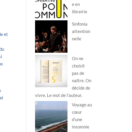
e en
librairie
Sinfonia
attention
de et
nelle
 du
si
On ne
ux
choisit
pas de
naître. On
décide de
s
vivre. Le mot de l’auteur.
ai
Voyage au
t
cœur
d’une
insomnie