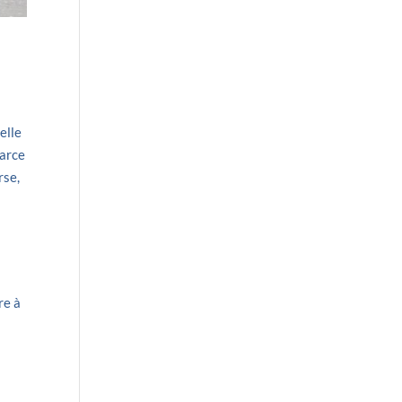
elle
parce
rse,
re à