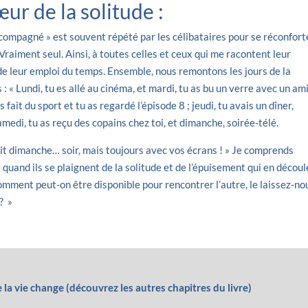
œur de la solitude :
compagné » est souvent répété par les célibataires pour se réconfort
. Vraiment seul. Ainsi, à toutes celles et ceux qui me racontent leur
de leur emploi du temps. Ensemble, nous remontons les jours de la
: « Lundi, tu es allé au cinéma, et mardi, tu as bu un verre avec un ami
fait du sport et tu as regardé l’épisode 8 ; jeudi, tu avais un dîner,
medi, tu as reçu des copains chez toi, et dimanche, soirée-télé.
tait dimanche… soir, mais toujours avec vos écrans ! » Je comprends
quand ils se plaignent de la solitude et de l’épuisement qui en découl
Comment peut-on être disponible pour rencontrer l’autre, le laissez-no
? »
 la vie change (découvrez les autres chapitres du livre)