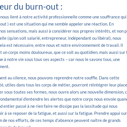
œur du burn-out :
i nous lient à notre activité professionnelle comme une souffrance qui
out ) est une situation qui me semble appeler une réaction. En
os sensations, mais aussi à considérer nos propres intérêts, et non p
lle (qu’on soit salarié, entrepreneur, indépendant ou libéral), nous
la est nécessaire, entre nous et notre environnement de travail. Il
t un corps moins douloureux, que ce soit au quotidien, mais aussi sur 
 à notre vie sous tous ses aspects – car nous le savons tous, une
ment.
ent au silence, nous pouvons reprendre notre souffle. Dans cette
ité, utiles dans tous les corps de métier, pourront réintégrer leur plac
uter sous toutes ses formes, nous ouvre alors une nouvelle dimension, c
t fondamental d’entendre les alertes que notre corps nous envoie quan
entier passé à ne rien faire ne dissipe pas la lassitude qui nous
 à se reposer de la fatigue, et aussi sur la fatigue. Prendre appui sur
on de nos efforts, de ces temps d’absence peuvent naître de grands